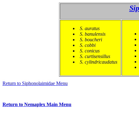
Si
S. auratus
S. banulensis
S. boucheri
S. cobbi
S. conicus
S. curtisensillus
S. cylindricaudatus
Return to Siphonolaimidae Menu
Return to Nemaplex Main Menu