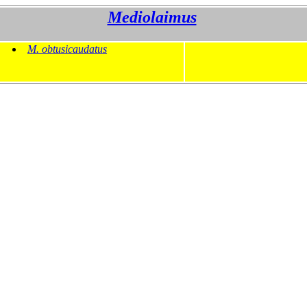
Mediolaimus
M. obtusicaudatus