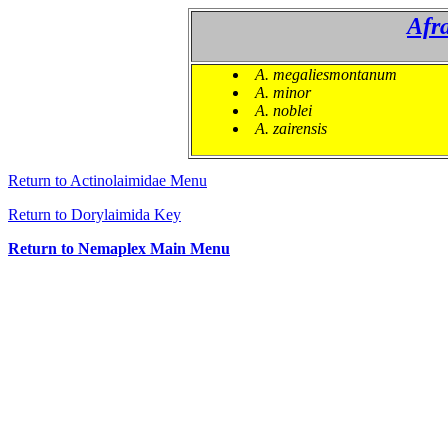
Afr
A. megaliesmontanum
A. minor
A. noblei
A. zairensis
Return to Actinolaimidae Menu
Return to Dorylaimida Key
Return to Nemaplex Main Menu