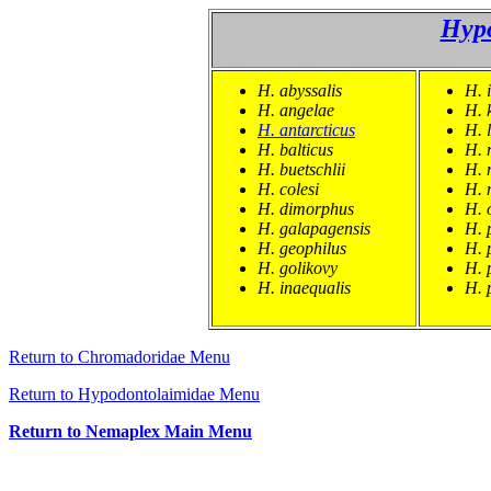
Hyp
H. abyssalis
H. 
H. angelae
H. 
H. antarcticus
H. 
H. balticus
H. 
H. buetschlii
H.
H. colesi
H. 
H. dimorphus
H. 
H. galapagensis
H. 
H. geophilus
H. 
H. golikovy
H. 
H. inaequalis
H. 
Re
turn to Chromadoridae Menu
Return to Hypodontolaimidae Menu
Return to Nemaplex Main Menu