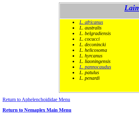
Lai
L. africanus
L. australis
L. belgradiensis
L. cocucci
L. deconincki
L. helicosoma
L. hyrcanus
L. liaoningensis
L. pannocaudus
L. patulus
L. penardi
Return to 
Aphelenchoididae
 Menu
Return to Nemaplex Main Menu